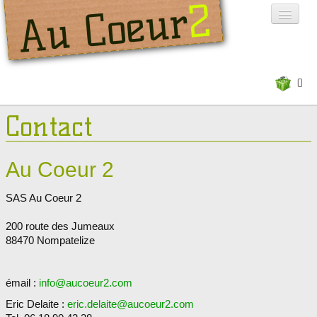
2
Au Coeur
0
ACCUEIL
Contact
CONTACT
A PROPOS
Au Coeur 2
SAS Au Coeur 2
200 route des Jumeaux
88470 Nompatelize
émail :
info@aucoeur2.com
Eric Delaite :
eric.delaite@aucoeur2.com